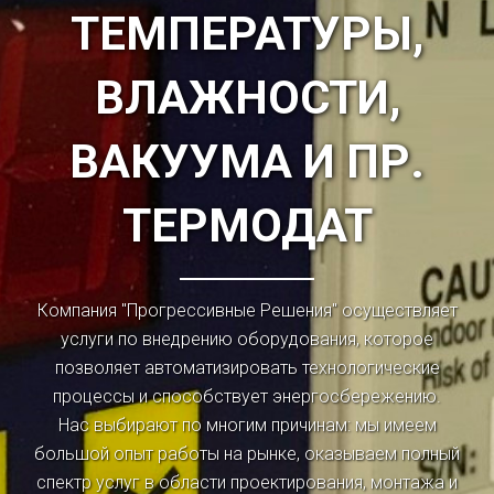
ТЕМПЕРАТУРЫ,
ВЛАЖНОСТИ,
ВАКУУМА И ПР.
ТЕРМОДАТ
Компания "Прогрессивные Решения" осуществляет
услуги по внедрению оборудования, которое
позволяет автоматизировать технологические
процессы и способствует энергосбережению.
Нас выбирают по многим причинам: мы имеем
большой опыт работы на рынке, оказываем полный
спектр услуг в области проектирования, монтажа и