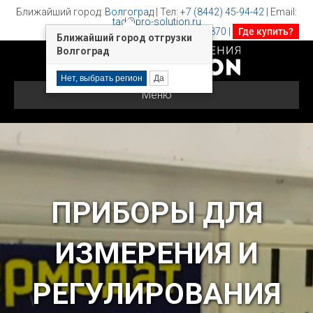
Ближайший город:
Волгоград
| Тел:
+7 (8442) 45-94-42
| Email:
tad@pro-solution.ru
8-800-511-8870
|
Где купить?
Ближайший город отгрузки
Волгоград
Нет, выбрать регион
Да
Меню
ПРИБОРЫ ДЛЯ
ИЗМЕРЕНИЯ И
РЕГУЛИРОВАНИЯ